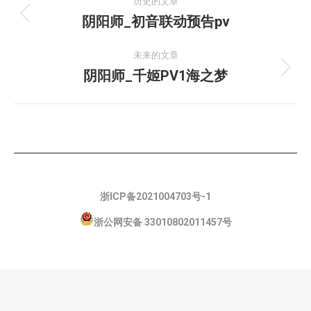
历史的文章
目
阴阳师_初音联动预告pv
上
一
导
个
未来的文章
项
阴阳师_千姬PV1海之梦
下
航
目：
一
个
项
目：
浙ICP备2021004703号-1
浙公网安备 33010802011457号