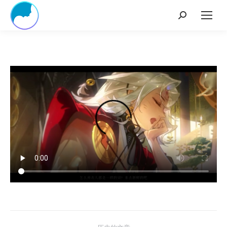
Search:
项